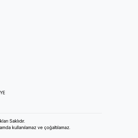
İYE
ı Saklıdır.
rtamda kullanılamaz ve çoğaltılamaz.