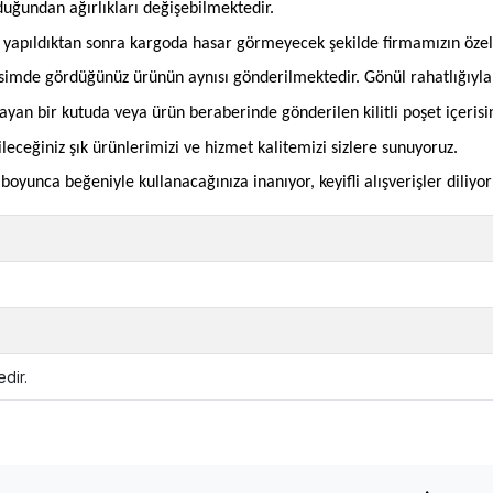
olduğundan ağırlıkları değişebilmektedir.
an yapıldıktan sonra kargoda hasar görmeyecek şekilde firmamızın öze
imde gördüğünüz ürünün aynısı gönderilmektedir. Gönül rahatlığıyla si
mayan bir kutuda veya ürün beraberinde gönderilen kilitli poşet içeris
bileceğiniz şık ürünlerimizi ve hizmet kalitemizi sizlere sunuyoruz.
oyunca beğeniyle kullanacağınıza inanıyor, keyifli alışverişler diliyor
dir.