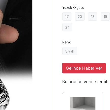
Yüzük Ölçüsü
17
20
18
19
24
Renk
Siyah
Gelince Haber Ver
Bu ürünün yerine tercih 