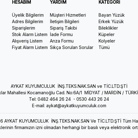
HESABIM
YARDIM
KATEGORİ
Üyelik Bilgilerim
Müşteri Hizmetleri
Bayan Yüzük
Adres Bilgilerim
İletişim Bilgileri
Erkek Yüzük
Siparişlerim
Sipariş Takibi
Bileklikler
Stok Alarm Listem
İade Formu
Küpeler
Alışveriş Listem
Arıza Formu
Kolyeler
Fiyat Alarm Listem
Sıkça Sorulan Sorular
Tümü
AYKAT KUYUMCULUK İNŞ.TEKS.NAK.SAN ve TİC.LTD.ŞTİ
ıklar Mahallesi Kocamanoğlu Cad. No:6A/1 MİDYAT / MARDİN / TÜRK
Tel: 0482 464 26 24 -
0530 443 26 24
E-mail:
aykat@aykatkuyumculuk.com
6 AYKAT KUYUMCULUK İNŞ.TEKS.NAK.SAN Ve TİC.LTD.ŞTİ Tüm Haklar
lerinin firmamızın izni olmadan herhangi bir basılı veya elektronik o