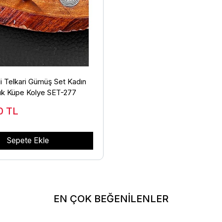
i Telkari Gümüş Set Kadın
ük Küpe Kolye SET-277
00
TL
Sepete Ekle
EN ÇOK BEĞENİLENLER