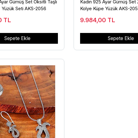
yar Gümüş Set Oksitli Taşlı
Kadın 925 Ayar Gümüş Set Z
 Yüzük Seti AKS-2056
Kolye Küpe Yüzük AKS-20
00
TL
9.984,00
TL
Sepete Ekle
Sepete Ekle