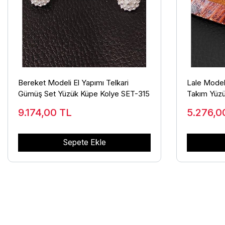
Bereket Modeli El Yapımı Telkari
Lale Model
Gümüş Set Yüzük Küpe Kolye SET-315
Takım Yüz
9.174,00
TL
5.276,
Sepete Ekle