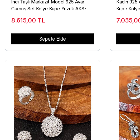
İnci Taşlı Markazit Model 925 Ayar
Kadın 925 A
Gümüş Set Kolye Küpe Yüzük AKS-
Küpe Kolye
2089
8.615,00
TL
7.055,
Sepete Ekle