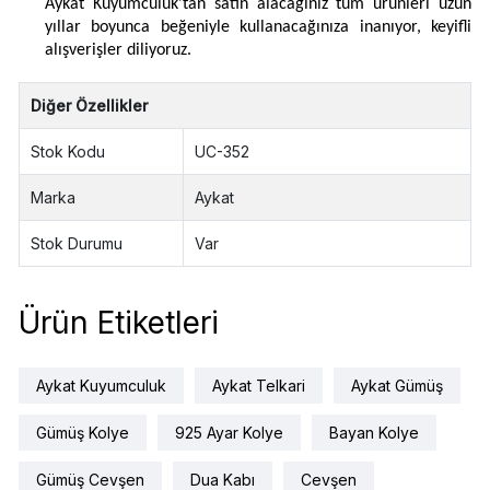
Aykat Kuyumculuk'tan satın alacağınız tüm ürünleri uzun
yıllar boyunca beğeniyle kullanacağınıza inanıyor, keyifli
alışverişler diliyoruz.
Diğer Özellikler
Stok Kodu
UC-352
Marka
Aykat
Stok Durumu
Var
Ürün Etiketleri
Aykat Kuyumculuk
Aykat Telkari
Aykat Gümüş
Gümüş Kolye
925 Ayar Kolye
Bayan Kolye
Gümüş Cevşen
Dua Kabı
Cevşen