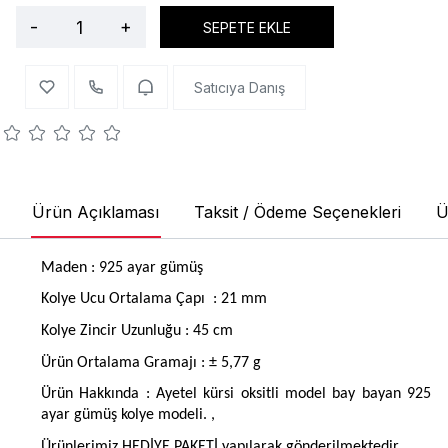
-
+
SEPETE EKLE
Satıcıya Danış
Ürün Açıklaması
Taksit / Ödeme Seçenekleri
Ü
Maden : 925 ayar gümüş
Kolye Ucu Ortalama
Çapı
: 21 mm
Kolye Zincir Uzunluğu : 45 cm
Ürün Ortalama Gramajı : ± 5,77 g
Ürün Hakkında : Ayetel kürsi oksitli model bay bayan 925
ayar gümüş kolye modeli. ,
Ürünlerimiz HEDİYE PAKETİ yapılarak gönderilmektedir.