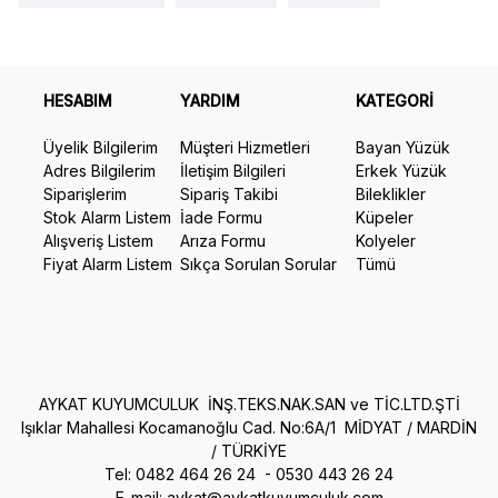
HESABIM
YARDIM
KATEGORİ
Üyelik Bilgilerim
Müşteri Hizmetleri
Bayan Yüzük
Adres Bilgilerim
İletişim Bilgileri
Erkek Yüzük
Siparişlerim
Sipariş Takibi
Bileklikler
Stok Alarm Listem
İade Formu
Küpeler
Alışveriş Listem
Arıza Formu
Kolyeler
Fiyat Alarm Listem
Sıkça Sorulan Sorular
Tümü
AYKAT KUYUMCULUK İNŞ.TEKS.NAK.SAN ve TİC.LTD.ŞTİ
Işıklar Mahallesi Kocamanoğlu Cad. No:6A/1 MİDYAT / MARDİN
/ TÜRKİYE
Tel: 0482 464 26 24 -
0530 443 26 24
E-mail:
aykat@aykatkuyumculuk.com