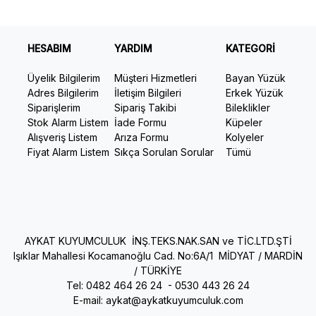
HESABIM
YARDIM
KATEGORİ
Üyelik Bilgilerim
Müşteri Hizmetleri
Bayan Yüzük
Adres Bilgilerim
İletişim Bilgileri
Erkek Yüzük
Siparişlerim
Sipariş Takibi
Bileklikler
Stok Alarm Listem
İade Formu
Küpeler
Alışveriş Listem
Arıza Formu
Kolyeler
Fiyat Alarm Listem
Sıkça Sorulan Sorular
Tümü
AYKAT KUYUMCULUK İNŞ.TEKS.NAK.SAN ve TİC.LTD.ŞTİ
Işıklar Mahallesi Kocamanoğlu Cad. No:6A/1 MİDYAT / MARDİN
/ TÜRKİYE
Tel: 0482 464 26 24 -
0530 443 26 24
E-mail:
aykat@aykatkuyumculuk.com