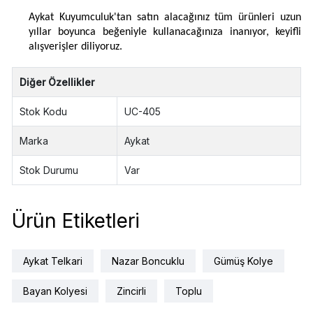
Aykat Kuyumculuk'tan satın alacağınız tüm ürünleri uzun
yıllar boyunca beğeniyle kullanacağınıza inanıyor, keyifli
alışverişler diliyoruz.
Diğer Özellikler
Stok Kodu
UC-405
Marka
Aykat
Stok Durumu
Var
Ürün Etiketleri
Aykat Telkari
Nazar Boncuklu
Gümüş Kolye
Bayan Kolyesi
Zincirli
Toplu