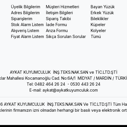
Üyelik Bilgilerim
Müşteri Hizmetleri
Bayan Yüzük
Adres Bilgilerim
İletişim Bilgileri
Erkek Yüzük
Siparişlerim
Sipariş Takibi
Bileklikler
Stok Alarm Listem
İade Formu
Küpeler
Alışveriş Listem
Arıza Formu
Kolyeler
Fiyat Alarm Listem
Sıkça Sorulan Sorular
Tümü
AYKAT KUYUMCULUK İNŞ.TEKS.NAK.SAN ve TİC.LTD.ŞTİ
ıklar Mahallesi Kocamanoğlu Cad. No:6A/1 MİDYAT / MARDİN / TÜRK
Tel: 0482 464 26 24 -
0530 443 26 24
E-mail:
aykat@aykatkuyumculuk.com
6 AYKAT KUYUMCULUK İNŞ.TEKS.NAK.SAN Ve TİC.LTD.ŞTİ Tüm Haklar
lerinin firmamızın izni olmadan herhangi bir basılı veya elektronik o