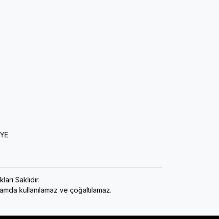
İYE
ı Saklıdır.
rtamda kullanılamaz ve çoğaltılamaz.