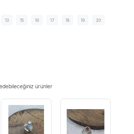
13
15
16
17
18
19
20
edebileceğiniz ürünler