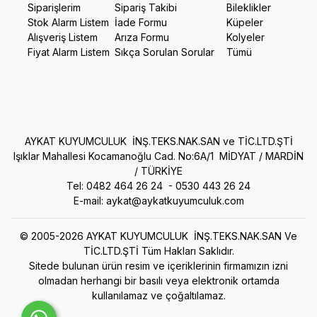
Siparişlerim
Sipariş Takibi
Bileklikler
Stok Alarm Listem
İade Formu
Küpeler
Alışveriş Listem
Arıza Formu
Kolyeler
Fiyat Alarm Listem
Sıkça Sorulan Sorular
Tümü
AYKAT KUYUMCULUK İNŞ.TEKS.NAK.SAN ve TİC.LTD.ŞTİ
Işıklar Mahallesi Kocamanoğlu Cad. No:6A/1 MİDYAT / MARDİN
/ TÜRKİYE
Tel: 0482 464 26 24 -
0530 443 26 24
E-mail:
aykat@aykatkuyumculuk.com
© 2005-2026 AYKAT KUYUMCULUK İNŞ.TEKS.NAK.SAN Ve
TİC.LTD.ŞTİ Tüm Hakları Saklıdır.
Sitede bulunan ürün resim ve içeriklerinin firmamızın izni
olmadan herhangi bir basılı veya elektronik ortamda
kullanılamaz ve çoğaltılamaz.