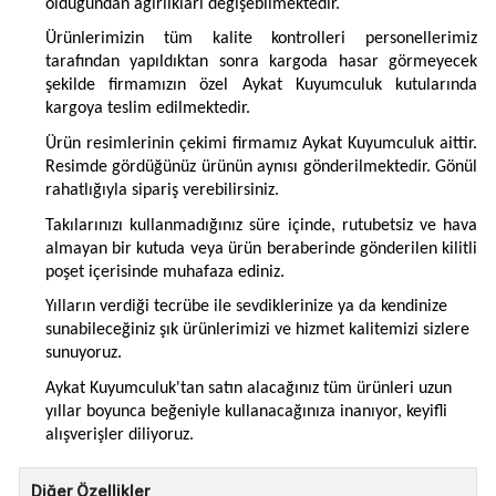
olduğundan ağırlıkları değişebilmektedir.
Ürünlerimizin tüm kalite kontrolleri personellerimiz
tarafından yapıldıktan sonra kargoda hasar görmeyecek
şekilde firmamızın özel Aykat Kuyumculuk kutularında
kargoya teslim edilmektedir.
Ürün resimlerinin çekimi firmamız Aykat Kuyumculuk aittir.
Resimde gördüğünüz ürünün aynısı gönderilmektedir. Gönül
rahatlığıyla sipariş verebilirsiniz.
Takılarınızı kullanmadığınız süre içinde, rutubetsiz ve hava
almayan bir kutuda veya ürün beraberinde gönderilen kilitli
poşet içerisinde muhafaza ediniz.
Yılların verdiği tecrübe ile sevdiklerinize ya da kendinize
sunabileceğiniz şık ürünlerimizi ve hizmet kalitemizi sizlere
sunuyoruz.
Aykat Kuyumculuk'tan satın alacağınız tüm ürünleri uzun
yıllar boyunca beğeniyle kullanacağınıza inanıyor, keyifli
alışverişler diliyoruz.
Diğer Özellikler