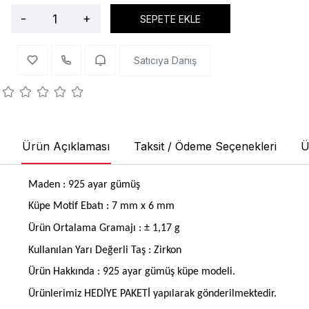
-
+
SEPETE EKLE
Satıcıya Danış
Ürün Açıklaması
Taksit / Ödeme Seçenekleri
Ü
Maden : 925 ayar gümüş
Küpe Motif Ebatı : 7 mm x 6 mm
Ürün Ortalama Gramajı : ± 1,17 g
Kullanılan Yarı Değerli Taş : Zirkon
Ürün Hakkında : 925 ayar gümüş küpe modeli.
Ürünlerimiz HEDİYE PAKETİ yapılarak gönderilmektedir.