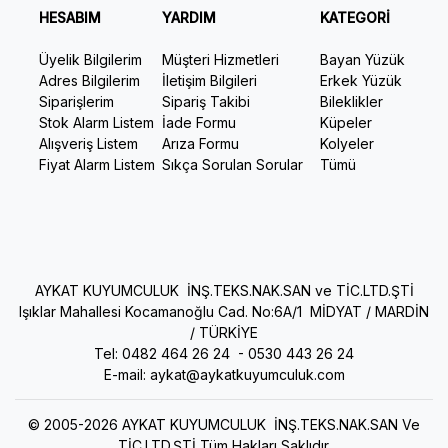
HESABIM
YARDIM
KATEGORİ
Üyelik Bilgilerim
Müşteri Hizmetleri
Bayan Yüzük
Adres Bilgilerim
İletişim Bilgileri
Erkek Yüzük
Siparişlerim
Sipariş Takibi
Bileklikler
Stok Alarm Listem
İade Formu
Küpeler
Alışveriş Listem
Arıza Formu
Kolyeler
Fiyat Alarm Listem
Sıkça Sorulan Sorular
Tümü
AYKAT KUYUMCULUK İNŞ.TEKS.NAK.SAN ve TİC.LTD.ŞTİ
Işıklar Mahallesi Kocamanoğlu Cad. No:6A/1 MİDYAT / MARDİN
/ TÜRKİYE
Tel: 0482 464 26 24 -
0530 443 26 24
E-mail:
aykat@aykatkuyumculuk.com
© 2005-2026 AYKAT KUYUMCULUK İNŞ.TEKS.NAK.SAN Ve
TİC.LTD.ŞTİ Tüm Hakları Saklıdır.