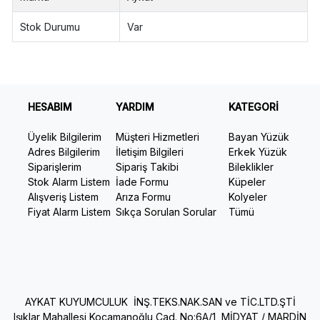
Stok Durumu
Var
HESABIM
YARDIM
KATEGORİ
Üyelik Bilgilerim
Müşteri Hizmetleri
Bayan Yüzük
Adres Bilgilerim
İletişim Bilgileri
Erkek Yüzük
Siparişlerim
Sipariş Takibi
Bileklikler
Stok Alarm Listem
İade Formu
Küpeler
Alışveriş Listem
Arıza Formu
Kolyeler
Fiyat Alarm Listem
Sıkça Sorulan Sorular
Tümü
AYKAT KUYUMCULUK İNŞ.TEKS.NAK.SAN ve TİC.LTD.ŞTİ
Işıklar Mahallesi Kocamanoğlu Cad. No:6A/1 MİDYAT / MARDİN