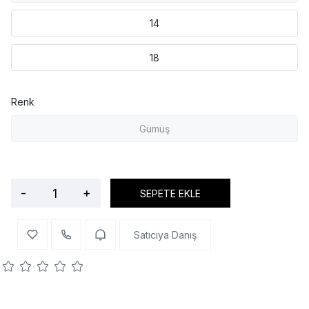
14
18
Renk
Gümüş
-
+
SEPETE EKLE
Satıcıya Danış