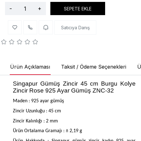
-
+
SEPETE EKLE
Satıcıya Danış
Ürün Açıklaması
Taksit / Ödeme Seçenekleri
Ü
Singapur Gümüş Zincir 45 cm Burgu Kolye
Zincir Rose 925 Ayar Gümüş ZNC-32
Maden : 925 ayar gümüş
Zincir Uzunluğu : 45 cm
Zincir Kalınlığı : 2 mm
Ürün Ortalama Gramajı : ± 2,19 g