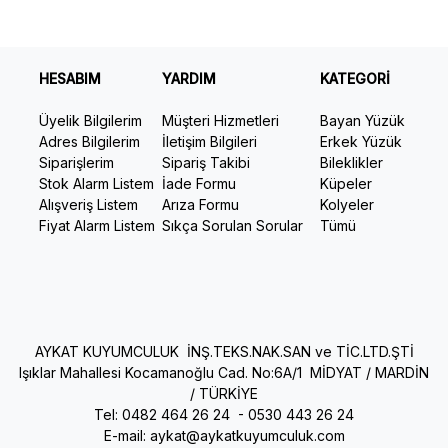
HESABIM
YARDIM
KATEGORİ
Üyelik Bilgilerim
Müşteri Hizmetleri
Bayan Yüzük
Adres Bilgilerim
İletişim Bilgileri
Erkek Yüzük
Siparişlerim
Sipariş Takibi
Bileklikler
Stok Alarm Listem
İade Formu
Küpeler
Alışveriş Listem
Arıza Formu
Kolyeler
Fiyat Alarm Listem
Sıkça Sorulan Sorular
Tümü
AYKAT KUYUMCULUK İNŞ.TEKS.NAK.SAN ve TİC.LTD.ŞTİ
Işıklar Mahallesi Kocamanoğlu Cad. No:6A/1 MİDYAT / MARDİN
/ TÜRKİYE
Tel: 0482 464 26 24 -
0530 443 26 24
E-mail:
aykat@aykatkuyumculuk.com