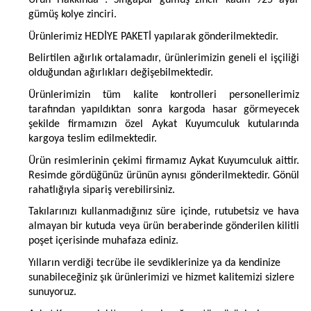
Ürün Hakkında : Singapur gümüş zincir kadın 925 ayar
gümüş kolye zinciri.
Ürünlerimiz HEDİYE PAKETİ yapılarak gönderilmektedir.
Belirtilen ağırlık ortalamadır, ürünlerimizin geneli el işçiliği
olduğundan ağırlıkları değişebilmektedir.
Ürünlerimizin tüm kalite kontrolleri personellerimiz
tarafından yapıldıktan sonra kargoda hasar görmeyecek
şekilde firmamızın özel Aykat Kuyumculuk kutularında
kargoya teslim edilmektedir.
Ürün resimlerinin çekimi firmamız Aykat Kuyumculuk aittir.
Resimde gördüğünüz ürünün aynısı gönderilmektedir. Gönül
rahatlığıyla sipariş verebilirsiniz.
Takılarınızı kullanmadığınız süre içinde, rutubetsiz ve hava
almayan bir kutuda veya ürün beraberinde gönderilen kilitli
poşet içerisinde muhafaza ediniz.
Yılların verdiği tecrübe ile sevdiklerinize ya da kendinize
sunabileceğiniz şık ürünlerimizi ve hizmet kalitemizi sizlere
sunuyoruz.