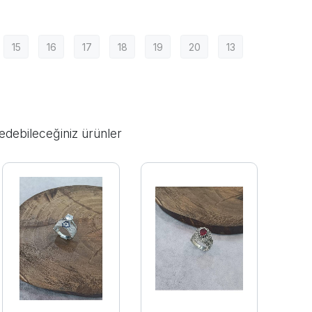
15
16
17
18
19
20
13
edebileceğiniz ürünler