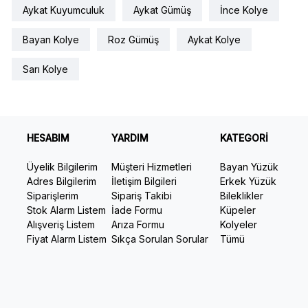
Aykat Kuyumculuk
Aykat Gümüş
İnce Kolye
Bayan Kolye
Roz Gümüş
Aykat Kolye
Sarı Kolye
HESABIM
YARDIM
KATEGORİ
Üyelik Bilgilerim
Müşteri Hizmetleri
Bayan Yüzük
Adres Bilgilerim
İletişim Bilgileri
Erkek Yüzük
Siparişlerim
Sipariş Takibi
Bileklikler
Stok Alarm Listem
İade Formu
Küpeler
Alışveriş Listem
Arıza Formu
Kolyeler
Fiyat Alarm Listem
Sıkça Sorulan Sorular
Tümü