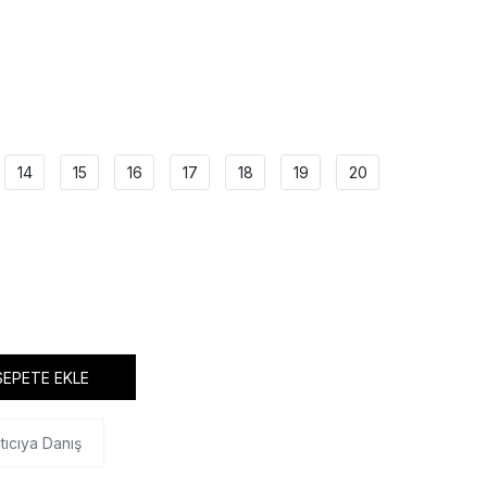
14
15
16
17
18
19
20
SEPETE EKLE
tıcıya Danış