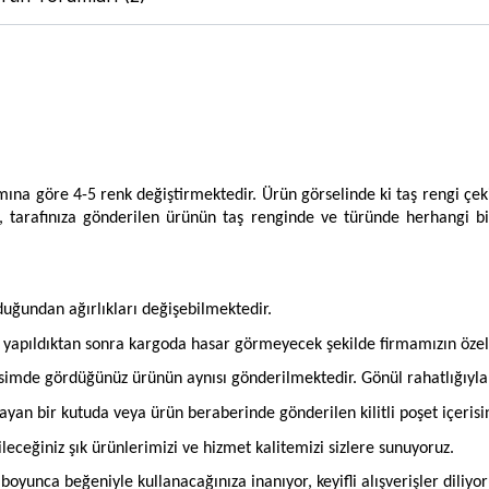
amına göre 4-5 renk değiştirmektedir. Ürün görselinde ki taş rengi çek
, tarafınıza gönderilen ürünün taş renginde ve türünde herhangi b
olduğundan ağırlıkları değişebilmektedir.
an yapıldıktan sonra kargoda hasar görmeyecek şekilde firmamızın öze
imde gördüğünüz ürünün aynısı gönderilmektedir. Gönül rahatlığıyla si
mayan bir kutuda veya ürün beraberinde gönderilen kilitli poşet içeris
bileceğiniz şık ürünlerimizi ve hizmet kalitemizi sizlere sunuyoruz.
oyunca beğeniyle kullanacağınıza inanıyor, keyifli alışverişler diliyor