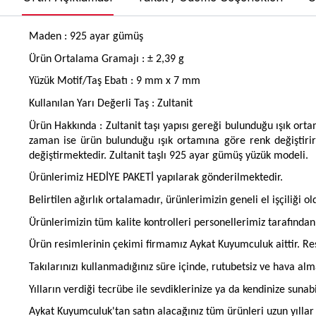
Maden : 925 ayar gümüş
Ürün Ortalama Gramajı : ± 2,39 g
Yüzük Motif/Taş Ebatı : 9 mm x 7 mm
Kullanılan Yarı Değerli Taş : Zultanit
Ürün Hakkında : Zultanit taşı yapısı gereği bulunduğu ışık ort
zaman ise ürün bulunduğu ışık ortamına göre renk değiştirir
değiştirmektedir. Zultanit taşlı 925 ayar gümüş yüzük modeli.
Ürünlerimiz HEDİYE PAKETİ yapılarak gönderilmektedir.
Belirtilen ağırlık ortalamadır, ürünlerimizin geneli el işçiliği 
Ürünlerimizin tüm kalite kontrolleri personellerimiz tarafınd
Ürün resimlerinin çekimi firmamız Aykat Kuyumculuk aittir. Res
Takılarınızı kullanmadığınız süre içinde, rutubetsiz ve hava al
Yılların verdiği tecrübe ile sevdiklerinize ya da kendinize suna
Aykat Kuyumculuk'tan satın alacağınız tüm ürünleri uzun yıllar b