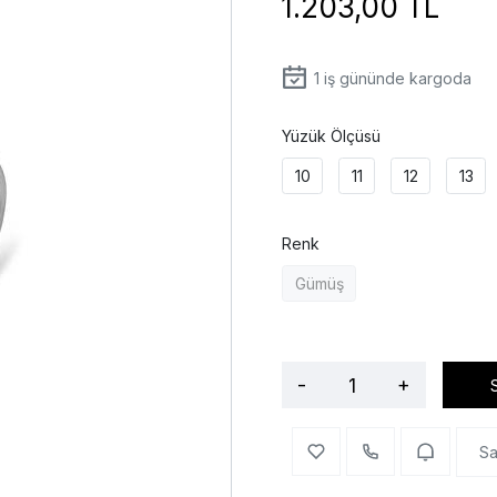
1.203,00 TL
1
iş gününde kargoda
Yüzük Ölçüsü
10
11
12
13
Renk
Gümüş
-
+
Sa