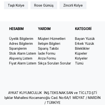
Taşlı Kolye
Rose Gümüş
Zincirli Kolye
HESABIM
YARDIM
KATEGORİ
Üyelik Bilgilerim
Müşteri Hizmetleri
Bayan Yüzük
Adres Bilgilerim
İletişim Bilgileri
Erkek Yüzük
Siparişlerim
Sipariş Takibi
Bileklikler
Stok Alarm Listem
İade Formu
Küpeler
Alışveriş Listem
Arıza Formu
Kolyeler
Fiyat Alarm Listem
Sıkça Sorulan Sorular
Tümü
AYKAT KUYUMCULUK İNŞ.TEKS.NAK.SAN ve TİC.LTD.ŞTİ
Işıklar Mahallesi Kocamanoğlu Cad. No:6A/1 MİDYAT / MARDİN
/ TÜRKİYE