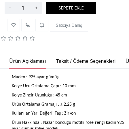
-
+
SEPETE EKLE
Satıcıya Danış
Ürün Açıklaması
Taksit / Ödeme Seçenekleri
Ü
Maden : 925 ayar gümüş
Kolye Ucu Ortalama
Çapı : 10 mm
Kolye Zincir Uzunluğu : 45 cm
Ürün Ortalama Gramajı : ± 2,25 g
Kullanılan Yarı Değerli Taş : Zirkon
Ürün Hakkında : Nazar boncuğu motifli rose rengi kadın 925
ayar gümüş kolye modeli.