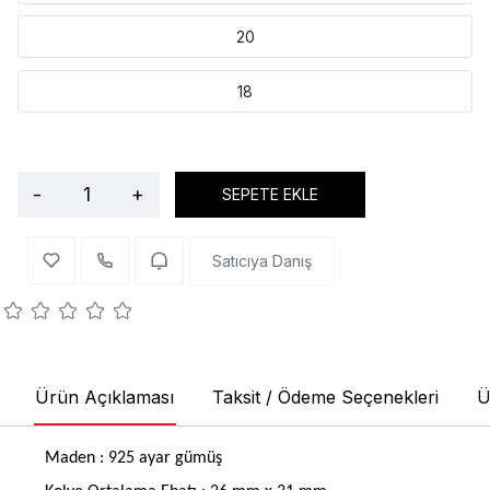
20
18
-
+
SEPETE EKLE
Satıcıya Danış
Ürün Açıklaması
Taksit / Ödeme Seçenekleri
Ü
Maden : 925 ayar gümüş