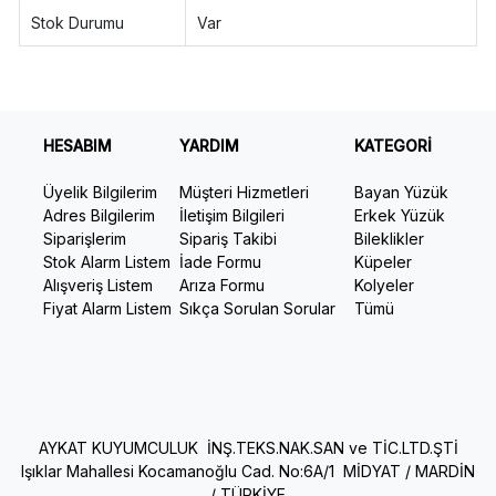
Stok Durumu
Var
HESABIM
YARDIM
KATEGORİ
Üyelik Bilgilerim
Müşteri Hizmetleri
Bayan Yüzük
Adres Bilgilerim
İletişim Bilgileri
Erkek Yüzük
Siparişlerim
Sipariş Takibi
Bileklikler
Stok Alarm Listem
İade Formu
Küpeler
Alışveriş Listem
Arıza Formu
Kolyeler
Fiyat Alarm Listem
Sıkça Sorulan Sorular
Tümü
AYKAT KUYUMCULUK İNŞ.TEKS.NAK.SAN ve TİC.LTD.ŞTİ
Işıklar Mahallesi Kocamanoğlu Cad. No:6A/1 MİDYAT / MARDİN
/ TÜRKİYE