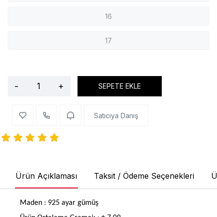
16
17
-
+
SEPETE EKLE
Satıcıya Danış
Ürün Açıklaması
Taksit / Ödeme Seçenekleri
Ü
Maden : 925 ayar gümüş