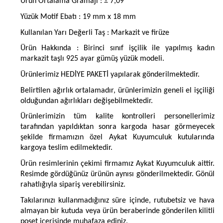
Ürün Ortalama Gramajı : ± 7,09
Yüzük Motif Ebatı : 19 mm x 18 mm
Kullanılan Yarı Değerli Taş : Markazit ve firüze
Ürün Hakkında : Birinci sınıf işçilik ile yapılmış kadın
markazit taşlı 925 ayar gümüş yüzük modeli.
Ürünlerimiz HEDİYE PAKETİ yapılarak gönderilmektedir.
Belirtilen ağırlık ortalamadır, ürünlerimizin geneli el işçiliği
olduğundan ağırlıkları değişebilmektedir.
Ürünlerimizin tüm kalite kontrolleri personellerimiz
tarafından yapıldıktan sonra kargoda hasar görmeyecek
şekilde firmamızın özel Aykat Kuyumculuk kutularında
kargoya teslim edilmektedir.
Ürün resimlerinin çekimi firmamız Aykat Kuyumculuk aittir.
Resimde gördüğünüz ürünün aynısı gönderilmektedir. Gönül
rahatlığıyla sipariş verebilirsiniz.
Takılarınızı kullanmadığınız süre içinde, rutubetsiz ve hava
almayan bir kutuda veya ürün beraberinde gönderilen kilitli
poşet içerisinde muhafaza ediniz.