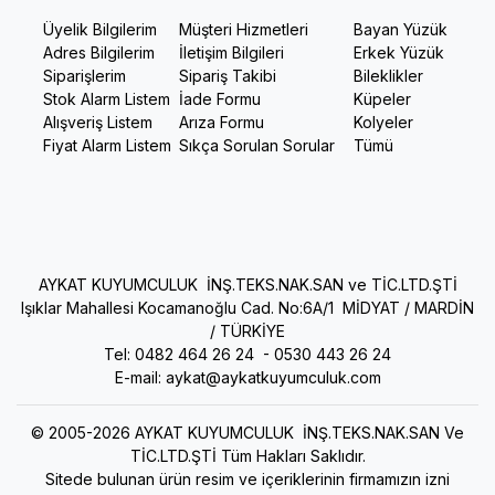
Üyelik Bilgilerim
Müşteri Hizmetleri
Bayan Yüzük
Adres Bilgilerim
İletişim Bilgileri
Erkek Yüzük
Siparişlerim
Sipariş Takibi
Bileklikler
Stok Alarm Listem
İade Formu
Küpeler
Alışveriş Listem
Arıza Formu
Kolyeler
Fiyat Alarm Listem
Sıkça Sorulan Sorular
Tümü
AYKAT KUYUMCULUK İNŞ.TEKS.NAK.SAN ve TİC.LTD.ŞTİ
Işıklar Mahallesi Kocamanoğlu Cad. No:6A/1 MİDYAT / MARDİN
/ TÜRKİYE
Tel: 0482 464 26 24 -
0530 443 26 24
E-mail:
aykat@aykatkuyumculuk.com
© 2005-2026 AYKAT KUYUMCULUK İNŞ.TEKS.NAK.SAN Ve
TİC.LTD.ŞTİ Tüm Hakları Saklıdır.
Sitede bulunan ürün resim ve içeriklerinin firmamızın izni