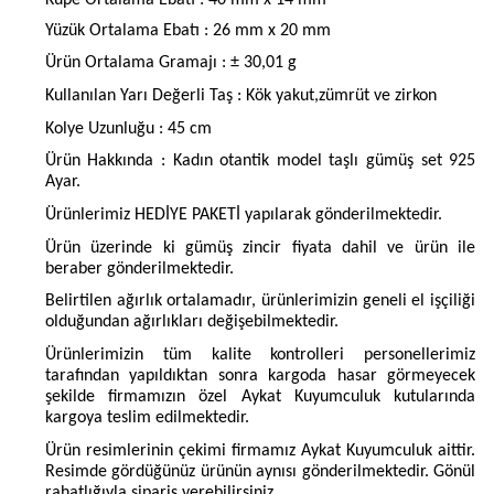
Küpe Ortalama Ebatı : 40 mm x 14 mm
Yüzük Ortalama Ebatı : 26 mm x 20 mm
Ürün Ortalama Gramajı : ± 30,01 g
Kullanılan Yarı Değerli Taş : Kök yakut,zümrüt ve zirkon
Kolye Uzunluğu : 45 cm
Ürün Hakkında : Kadın otantik model taşlı gümüş set 925
Ayar.
Ürünlerimiz HEDİYE PAKETİ yapılarak gönderilmektedir.
Ürün üzerinde ki gümüş zincir fiyata dahil ve ürün ile
beraber gönderilmektedir.
Belirtilen ağırlık ortalamadır, ürünlerimizin geneli el işçiliği
olduğundan ağırlıkları değişebilmektedir.
Ürünlerimizin tüm kalite kontrolleri personellerimiz
tarafından yapıldıktan sonra kargoda hasar görmeyecek
şekilde firmamızın özel Aykat Kuyumculuk kutularında
kargoya teslim edilmektedir.
Ürün resimlerinin çekimi firmamız Aykat Kuyumculuk aittir.
Resimde gördüğünüz ürünün aynısı gönderilmektedir. Gönül
rahatlığıyla sipariş verebilirsiniz.