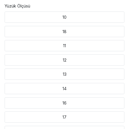
Yüzük Ölçüsü
10
18
11
12
13
14
16
17