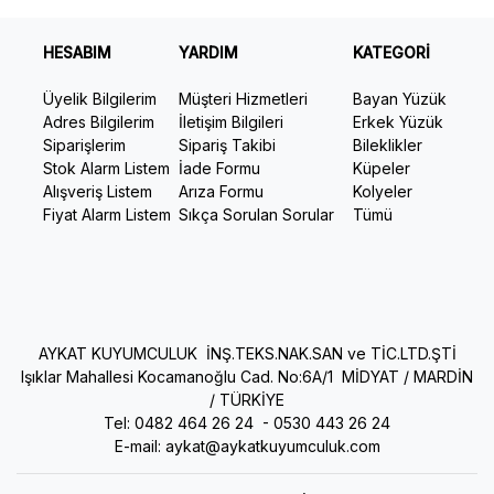
HESABIM
YARDIM
KATEGORİ
Üyelik Bilgilerim
Müşteri Hizmetleri
Bayan Yüzük
Adres Bilgilerim
İletişim Bilgileri
Erkek Yüzük
Siparişlerim
Sipariş Takibi
Bileklikler
Stok Alarm Listem
İade Formu
Küpeler
Alışveriş Listem
Arıza Formu
Kolyeler
Fiyat Alarm Listem
Sıkça Sorulan Sorular
Tümü
AYKAT KUYUMCULUK İNŞ.TEKS.NAK.SAN ve TİC.LTD.ŞTİ
Işıklar Mahallesi Kocamanoğlu Cad. No:6A/1 MİDYAT / MARDİN
/ TÜRKİYE
Tel: 0482 464 26 24 -
0530 443 26 24
E-mail:
aykat@aykatkuyumculuk.com