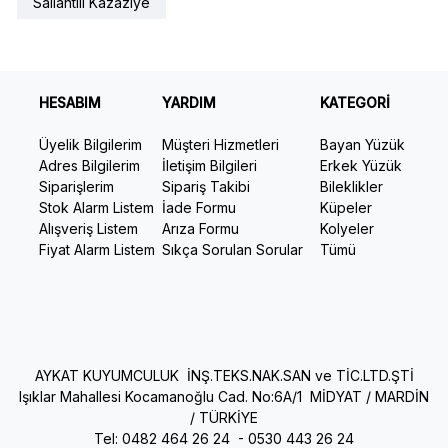
Sallantılı Kazaziye
HESABIM
YARDIM
KATEGORİ
Üyelik Bilgilerim
Müşteri Hizmetleri
Bayan Yüzük
Adres Bilgilerim
İletişim Bilgileri
Erkek Yüzük
Siparişlerim
Sipariş Takibi
Bileklikler
Stok Alarm Listem
İade Formu
Küpeler
Alışveriş Listem
Arıza Formu
Kolyeler
Fiyat Alarm Listem
Sıkça Sorulan Sorular
Tümü
AYKAT KUYUMCULUK İNŞ.TEKS.NAK.SAN ve TİC.LTD.ŞTİ
Işıklar Mahallesi Kocamanoğlu Cad. No:6A/1 MİDYAT / MARDİN
/ TÜRKİYE
Tel: 0482 464 26 24 -
0530 443 26 24