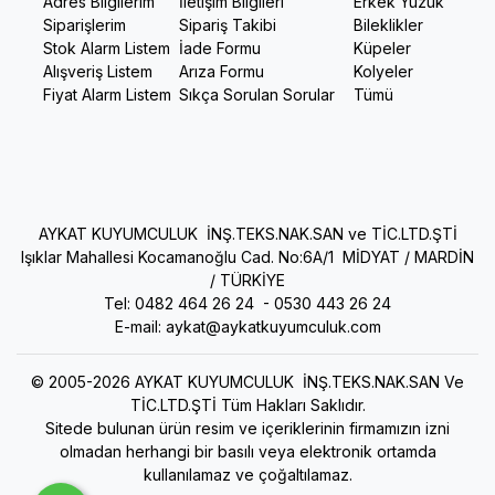
Adres Bilgilerim
İletişim Bilgileri
Erkek Yüzük
Siparişlerim
Sipariş Takibi
Bileklikler
Stok Alarm Listem
İade Formu
Küpeler
Alışveriş Listem
Arıza Formu
Kolyeler
Fiyat Alarm Listem
Sıkça Sorulan Sorular
Tümü
AYKAT KUYUMCULUK İNŞ.TEKS.NAK.SAN ve TİC.LTD.ŞTİ
Işıklar Mahallesi Kocamanoğlu Cad. No:6A/1 MİDYAT / MARDİN
/ TÜRKİYE
Tel: 0482 464 26 24 -
0530 443 26 24
E-mail:
aykat@aykatkuyumculuk.com
© 2005-2026 AYKAT KUYUMCULUK İNŞ.TEKS.NAK.SAN Ve
TİC.LTD.ŞTİ Tüm Hakları Saklıdır.
Sitede bulunan ürün resim ve içeriklerinin firmamızın izni
olmadan herhangi bir basılı veya elektronik ortamda
kullanılamaz ve çoğaltılamaz.