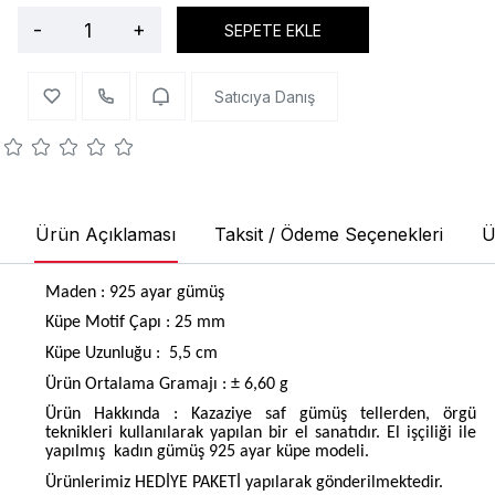
-
+
SEPETE EKLE
Satıcıya Danış
Ürün Açıklaması
Taksit / Ödeme Seçenekleri
Ü
Maden : 925 ayar gümüş
Küpe Motif Çapı : 25 mm
Küpe Uzunluğu :
5,5 cm
Ürün Ortalama Gramajı : ± 6,60 g
Ürün Hakkında : Kazaziye saf gümüş tellerden, örgü
teknikleri kullanılarak yapılan bir el sanatıdır. El işçiliği ile
yapılmış
kadın gümüş 925 ayar küpe modeli.
Ürünlerimiz HEDİYE PAKETİ yapılarak gönderilmektedir.