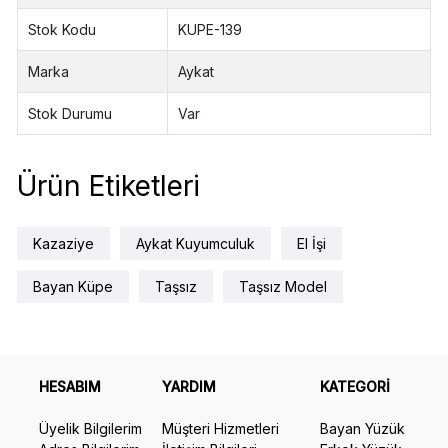
Stok Kodu
KUPE-139
Marka
Aykat
Stok Durumu
Var
Ürün Etiketleri
Kazaziye
Aykat Kuyumculuk
El İşi
Bayan Küpe
Taşsız
Taşsız Model
HESABIM
YARDIM
KATEGORİ
Üyelik Bilgilerim
Müşteri Hizmetleri
Bayan Yüzük