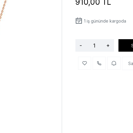
910,00 TL
1
iş gününde kargoda
-
+
Sa