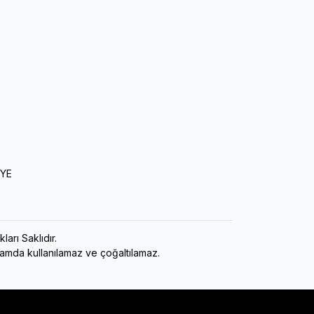
İYE
ı Saklıdır.
rtamda kullanılamaz ve çoğaltılamaz.