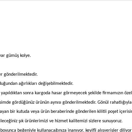
yar gümüş kolye.
er gönderilmektedir.
olduğundan ağırlıkları değişebilmektedir.
an yapıldıktan sonra kargoda hasar görmeyecek şekilde firmamızın öze
imde gördüğünüz ürünün aynısı gönderilmektedir. Gönül rahatlığıyla si
mayan bir kutuda veya ürün beraberinde gönderilen kilitli poşet içeris
bileceğiniz şık ürünlerimizi ve hizmet kalitemizi sizlere sunuyoruz.
oyunca beğeniyle kullanacağınıza inanıyor, keyifli alışverişler diliyor