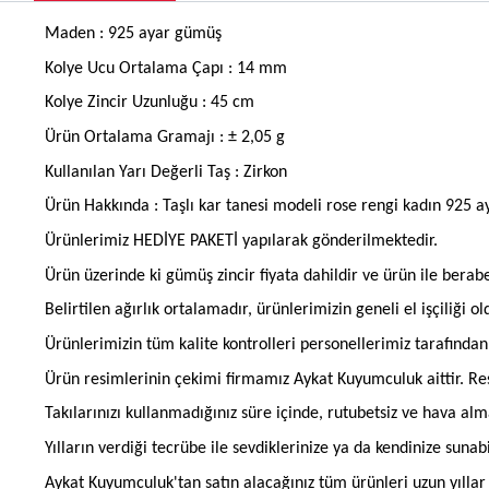
Maden : 925 ayar gümüş
Kolye Ucu Ortalama
Çapı : 14 mm
Kolye Zincir Uzunluğu : 45 cm
Ürün Ortalama Gramajı : ± 2,05 g
Kullanılan Yarı Değerli Taş : Zirkon
Ürün Hakkında : Taşlı kar tanesi modeli rose rengi kadın 925 a
Ürünlerimiz HEDİYE PAKETİ yapılarak gönderilmektedir.
Ürün üzerinde ki gümüş zincir fiyata dahildir ve ürün ile berab
Belirtilen ağırlık ortalamadır, ürünlerimizin geneli el işçiliği 
Ürünlerimizin tüm kalite kontrolleri personellerimiz tarafınd
Ürün resimlerinin çekimi firmamız Aykat Kuyumculuk aittir. Res
Takılarınızı kullanmadığınız süre içinde, rutubetsiz ve hava al
Yılların verdiği tecrübe ile sevdiklerinize ya da kendinize suna
Aykat Kuyumculuk'tan satın alacağınız tüm ürünleri uzun yıllar b