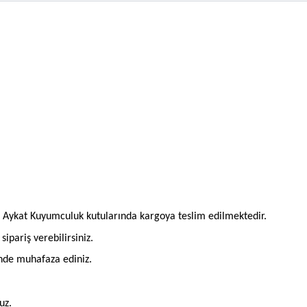
l Aykat Kuyumculuk kutularında kargoya teslim edilmektedir.
pariş verebilirsiniz.
inde muhafaza ediniz.
uz.