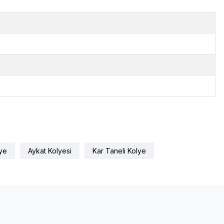
lye
Aykat Kolyesi
Kar Taneli Kolye