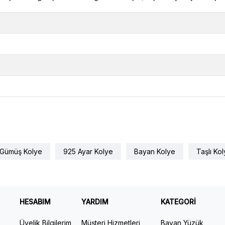
Gümüş Kolye
925 Ayar Kolye
Bayan Kolye
Taşlı Ko
HESABIM
YARDIM
KATEGORİ
Üyelik Bilgilerim
Müşteri Hizmetleri
Bayan Yüzük