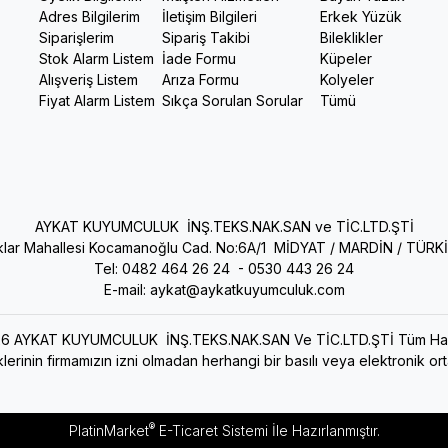
Adres Bilgilerim
İletişim Bilgileri
Erkek Yüzük
Siparişlerim
Sipariş Takibi
Bileklikler
Stok Alarm Listem
İade Formu
Küpeler
Alışveriş Listem
Arıza Formu
Kolyeler
Fiyat Alarm Listem
Sıkça Sorulan Sorular
Tümü
AYKAT KUYUMCULUK İNŞ.TEKS.NAK.SAN ve TİC.LTD.ŞTİ
ıklar Mahallesi Kocamanoğlu Cad. No:6A/1 MİDYAT / MARDİN / TÜRK
Tel: 0482 464 26 24 -
0530 443 26 24
E-mail:
aykat@aykatkuyumculuk.com
6 AYKAT KUYUMCULUK İNŞ.TEKS.NAK.SAN Ve TİC.LTD.ŞTİ Tüm Haklar
lerinin firmamızın izni olmadan herhangi bir basılı veya elektronik o
®
PlatinMarket
E-Ticaret Sistemi
İle Hazırlanmıştır.