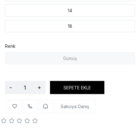
14
18
Renk
Gümüş
-
+
SEPETE EKLE
Satıcıya Danış