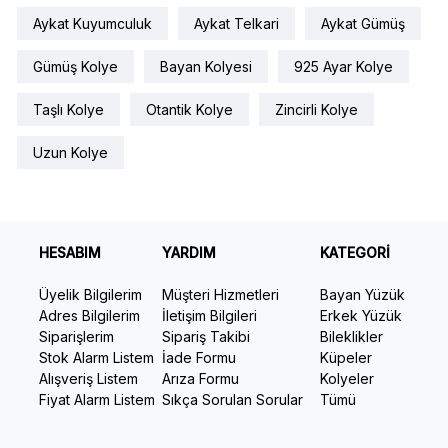
Aykat Kuyumculuk
Aykat Telkari
Aykat Gümüş
Gümüş Kolye
Bayan Kolyesi
925 Ayar Kolye
Taşlı Kolye
Otantik Kolye
Zincirli Kolye
Uzun Kolye
HESABIM
YARDIM
KATEGORİ
Üyelik Bilgilerim
Müşteri Hizmetleri
Bayan Yüzük
Adres Bilgilerim
İletişim Bilgileri
Erkek Yüzük
Siparişlerim
Sipariş Takibi
Bileklikler
Stok Alarm Listem
İade Formu
Küpeler
Alışveriş Listem
Arıza Formu
Kolyeler
Fiyat Alarm Listem
Sıkça Sorulan Sorular
Tümü