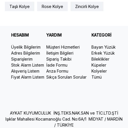
Taşlı Kolye
Rose Kolye
Zincirli Kolye
HESABIM
YARDIM
KATEGORİ
Üyelik Bilgilerim
Müşteri Hizmetleri
Bayan Yüzük
Adres Bilgilerim
İletişim Bilgileri
Erkek Yüzük
Siparişlerim
Sipariş Takibi
Bileklikler
Stok Alarm Listem
İade Formu
Küpeler
Alışveriş Listem
Arıza Formu
Kolyeler
Fiyat Alarm Listem
Sıkça Sorulan Sorular
Tümü
AYKAT KUYUMCULUK İNŞ.TEKS.NAK.SAN ve TİC.LTD.ŞTİ
Işıklar Mahallesi Kocamanoğlu Cad. No:6A/1 MİDYAT / MARDİN
/ TÜRKİYE