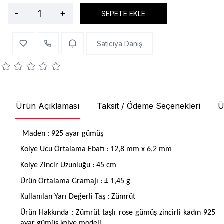
-
+
SEPETE EKLE
Satıcıya Danış
Ürün Açıklaması
Taksit / Ödeme Seçenekleri
Ü
Maden : 925 ayar gümüş
Kolye Ucu Ortalama Ebatı : 12,8 mm x 6,2 mm
Kolye Zincir Uzunluğu : 45 cm
Ürün Ortalama Gramajı : ± 1,45 g
Kullanılan Yarı Değerli Taş : Zümrüt
Ürün Hakkında : Zümrüt taşlı rose gümüş zincirli kadın 925
ayar gümüş kolye modeli.