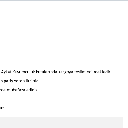
l Aykat Kuyumculuk kutularında kargoya teslim edilmektedir.
pariş verebilirsiniz.
inde muhafaza ediniz.
uz.