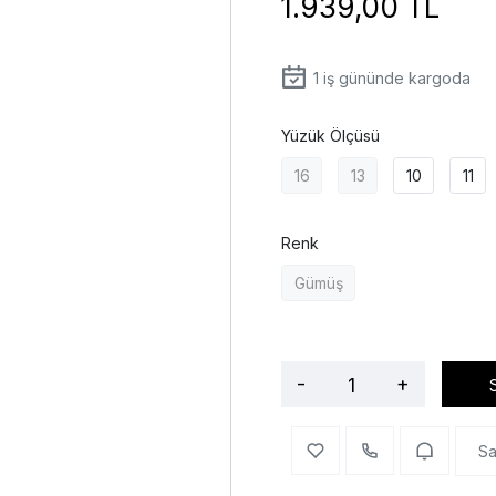
1.939,00 TL
1
iş gününde kargoda
Yüzük Ölçüsü
16
13
10
11
Renk
Gümüş
-
+
Sa