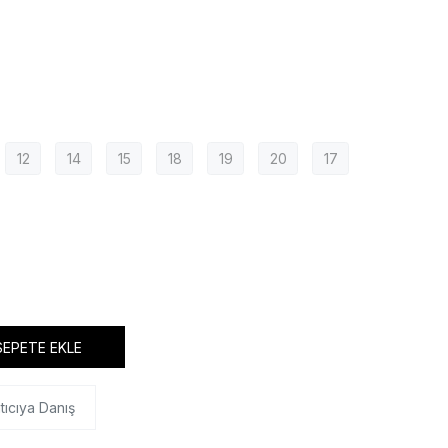
12
14
15
18
19
20
17
SEPETE EKLE
tıcıya Danış