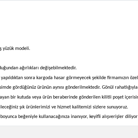
ş yüzük modeli.
olduğundan ağırlıkları değişebilmektedir.
an yapıldıktan sonra kargoda hasar görmeyecek şekilde firmamızın öze
imde gördüğünüz ürünün aynısı gönderilmektedir. Gönül rahatlığıyla si
mayan bir kutuda veya ürün beraberinde gönderilen kilitli poşet içeris
bileceğiniz şık ürünlerimizi ve hizmet kalitemizi sizlere sunuyoruz.
oyunca beğeniyle kullanacağınıza inanıyor, keyifli alışverişler diliyor