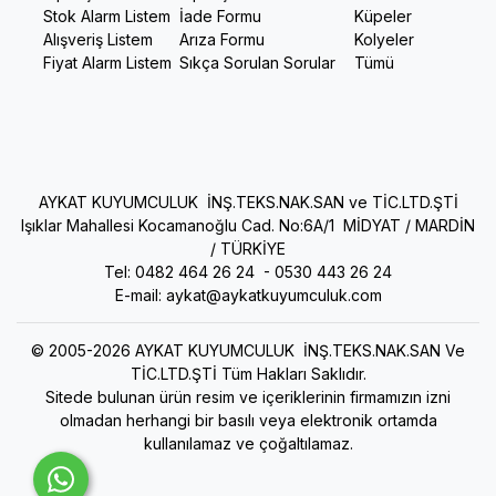
Stok Alarm Listem
İade Formu
Küpeler
Alışveriş Listem
Arıza Formu
Kolyeler
Fiyat Alarm Listem
Sıkça Sorulan Sorular
Tümü
AYKAT KUYUMCULUK İNŞ.TEKS.NAK.SAN ve TİC.LTD.ŞTİ
Işıklar Mahallesi Kocamanoğlu Cad. No:6A/1 MİDYAT / MARDİN
/ TÜRKİYE
Tel: 0482 464 26 24 -
0530 443 26 24
E-mail:
aykat@aykatkuyumculuk.com
© 2005-2026 AYKAT KUYUMCULUK İNŞ.TEKS.NAK.SAN Ve
TİC.LTD.ŞTİ Tüm Hakları Saklıdır.
Sitede bulunan ürün resim ve içeriklerinin firmamızın izni
olmadan herhangi bir basılı veya elektronik ortamda
kullanılamaz ve çoğaltılamaz.