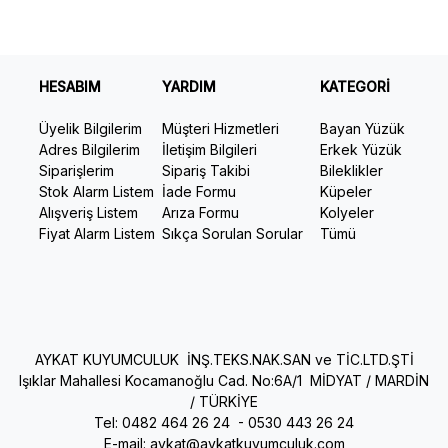
HESABIM
YARDIM
KATEGORİ
Üyelik Bilgilerim
Müşteri Hizmetleri
Bayan Yüzük
Adres Bilgilerim
İletişim Bilgileri
Erkek Yüzük
Siparişlerim
Sipariş Takibi
Bileklikler
Stok Alarm Listem
İade Formu
Küpeler
Alışveriş Listem
Arıza Formu
Kolyeler
Fiyat Alarm Listem
Sıkça Sorulan Sorular
Tümü
AYKAT KUYUMCULUK İNŞ.TEKS.NAK.SAN ve TİC.LTD.ŞTİ
Işıklar Mahallesi Kocamanoğlu Cad. No:6A/1 MİDYAT / MARDİN
/ TÜRKİYE
Tel: 0482 464 26 24 -
0530 443 26 24
E-mail:
aykat@aykatkuyumculuk.com