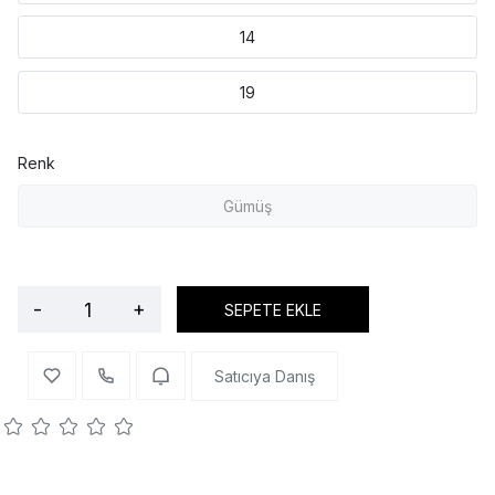
14
19
Renk
Gümüş
-
+
SEPETE EKLE
Satıcıya Danış