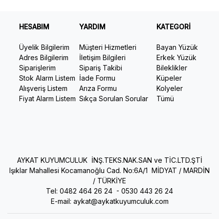
HESABIM
YARDIM
KATEGORİ
Üyelik Bilgilerim
Müşteri Hizmetleri
Bayan Yüzük
Adres Bilgilerim
İletişim Bilgileri
Erkek Yüzük
Siparişlerim
Sipariş Takibi
Bileklikler
Stok Alarm Listem
İade Formu
Küpeler
Alışveriş Listem
Arıza Formu
Kolyeler
Fiyat Alarm Listem
Sıkça Sorulan Sorular
Tümü
AYKAT KUYUMCULUK İNŞ.TEKS.NAK.SAN ve TİC.LTD.ŞTİ
Işıklar Mahallesi Kocamanoğlu Cad. No:6A/1 MİDYAT / MARDİN
/ TÜRKİYE
Tel: 0482 464 26 24 -
0530 443 26 24
E-mail:
aykat@aykatkuyumculuk.com