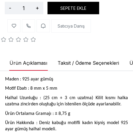
-
+
SEPETE EKLE
Satıcıya Danış
Ürün Açıklaması
Taksit / Ödeme Seçenekleri
Ü
Maden : 925 ayar gümüş
Motif Ebatı : 8 mm x 5 mm
Halhal Uzunluğu : (25 cm + 3 cm uzatma) Kilit kısmı halka
uzatma zincirden oluştuğu için istenilen ölçüde ayarlanabilir.
Ürün Ortalama Gramajı : ± 8,75 g
Ürün Hakkında : Deniz kabuğu motifli kadın kişniş model 925
ayar gümüş halhal modeli.