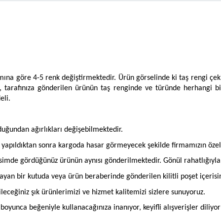
amına göre 4-5 renk değiştirmektedir. Ürün görselinde ki taş rengi çek
, tarafınıza gönderilen ürünün taş renginde ve türünde herhangi b
eli.
olduğundan ağırlıkları değişebilmektedir.
an yapıldıktan sonra kargoda hasar görmeyecek şekilde firmamızın öze
imde gördüğünüz ürünün aynısı gönderilmektedir. Gönül rahatlığıyla si
mayan bir kutuda veya ürün beraberinde gönderilen kilitli poşet içeris
bileceğiniz şık ürünlerimizi ve hizmet kalitemizi sizlere sunuyoruz.
oyunca beğeniyle kullanacağınıza inanıyor, keyifli alışverişler diliyor