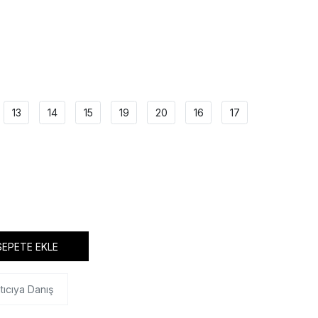
13
14
15
19
20
16
17
SEPETE EKLE
tıcıya Danış