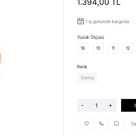
1.394,00 TL
1
iş gününde kargoda
Yüzük Ölçüsü
18
10
11
12
Renk
Gümüş
-
+
Sa