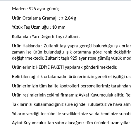
Maden : 925 ayar gümüş
Ürün Ortalama Gramajı : ± 2,84 g
Yüzük Taş Uzunluğu : 10 mm
Kullanılan Yarı Değerli Taş : Zultanit
Ürün Hakkında : Zultanit taşı yapısı gereği bulunduğu ışık ort
zaman ise ürün bulunduğu ışık ortamına göre renk değiştirir
değiştirmektedir. Zultanit taşlı 925 ayar rose gümüş yüzük mod
Ürünlerimiz HEDİYE PAKETİ yapılarak gönderilmektedir.
Belirtilen ağırlık ortalamadır, ürünlerimizin geneli el işçiliği 
Ürünlerimizin tüm kalite kontrolleri personellerimiz tarafınd
Ürün resimlerinin çekimi firmamız Aykat Kuyumculuk aittir. Res
Takılarınızı kullanmadığınız süre içinde, rutubetsiz ve hava al
Yılların verdiği tecrübe ile sevdiklerinize ya da kendinize suna
Aykat Kuyumculuk'tan satın alacağınız tüm ürünleri uzun yıllar b