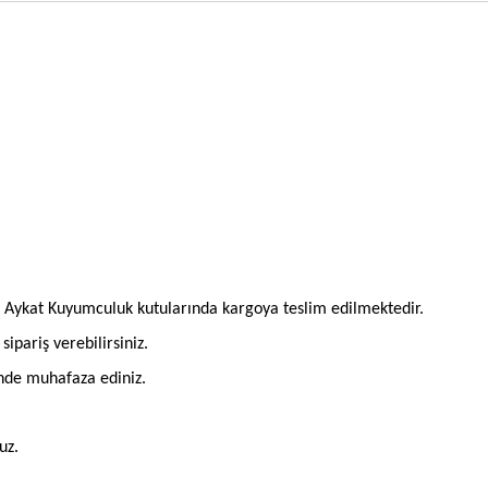
l Aykat Kuyumculuk kutularında kargoya teslim edilmektedir.
pariş verebilirsiniz.
inde muhafaza ediniz.
uz.