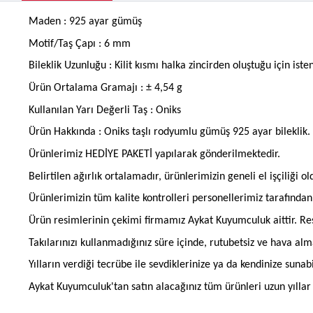
Maden : 925 ayar gümüş
Motif/Taş Çapı : 6 mm
Bileklik Uzunluğu : Kilit kısmı halka zincirden oluştuğu için iste
Ürün Ortalama Gramajı : ± 4,54 g
Kullanılan Yarı Değerli Taş : Oniks
Ürün Hakkında : Oniks taşlı rodyumlu gümüş 925 ayar bileklik.
Ürünlerimiz HEDİYE PAKETİ yapılarak gönderilmektedir.
Belirtilen ağırlık ortalamadır, ürünlerimizin geneli el işçiliği 
Ürünlerimizin tüm kalite kontrolleri personellerimiz tarafınd
Ürün resimlerinin çekimi firmamız Aykat Kuyumculuk aittir. Res
Takılarınızı kullanmadığınız süre içinde, rutubetsiz ve hava al
Yılların verdiği tecrübe ile sevdiklerinize ya da kendinize suna
Aykat Kuyumculuk'tan satın alacağınız tüm ürünleri uzun yıllar b