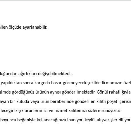
nilen ölçüde ayarlanabilir.
olduğundan ağırlıkları değişebilmektedir.
an yapıldıktan sonra kargoda hasar görmeyecek şekilde firmamızın öze
imde gördüğünüz ürünün aynısı gönderilmektedir. Gönül rahatlığıyla si
mayan bir kutuda veya ürün beraberinde gönderilen kilitli poşet içeris
bileceğiniz şık ürünlerimizi ve hizmet kalitemizi sizlere sunuyoruz.
oyunca beğeniyle kullanacağınıza inanıyor, keyifli alışverişler diliyor