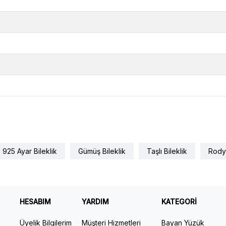
925 Ayar Bileklik
Gümüş Bileklik
Taşlı Bileklik
Rodyu
HESABIM
YARDIM
KATEGORİ
Üyelik Bilgilerim
Müşteri Hizmetleri
Bayan Yüzük