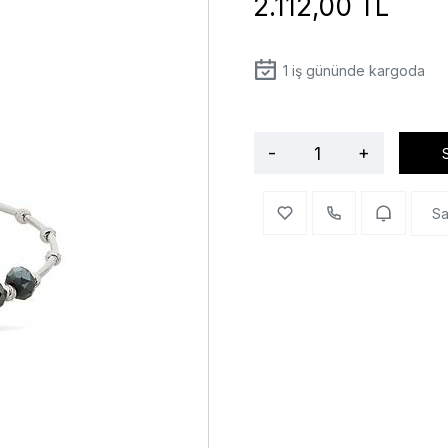
2.112,00 TL
1
iş gününde kargoda
-
+
Sa