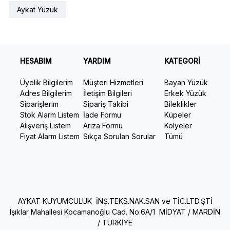
Aykat Yüzük
HESABIM
YARDIM
KATEGORİ
Üyelik Bilgilerim
Müşteri Hizmetleri
Bayan Yüzük
Adres Bilgilerim
İletişim Bilgileri
Erkek Yüzük
Siparişlerim
Sipariş Takibi
Bileklikler
Stok Alarm Listem
İade Formu
Küpeler
Alışveriş Listem
Arıza Formu
Kolyeler
Fiyat Alarm Listem
Sıkça Sorulan Sorular
Tümü
AYKAT KUYUMCULUK İNŞ.TEKS.NAK.SAN ve TİC.LTD.ŞTİ
Işıklar Mahallesi Kocamanoğlu Cad. No:6A/1 MİDYAT / MARDİN
/ TÜRKİYE