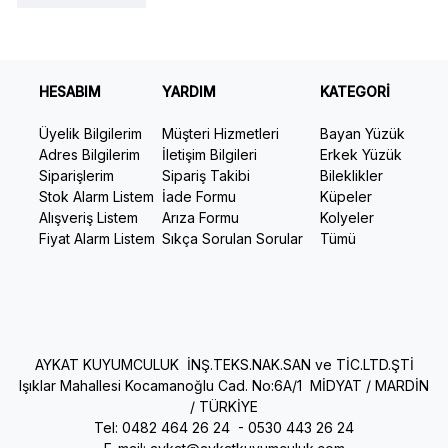
HESABIM
YARDIM
KATEGORİ
Üyelik Bilgilerim
Müşteri Hizmetleri
Bayan Yüzük
Adres Bilgilerim
İletişim Bilgileri
Erkek Yüzük
Siparişlerim
Sipariş Takibi
Bileklikler
Stok Alarm Listem
İade Formu
Küpeler
Alışveriş Listem
Arıza Formu
Kolyeler
Fiyat Alarm Listem
Sıkça Sorulan Sorular
Tümü
AYKAT KUYUMCULUK İNŞ.TEKS.NAK.SAN ve TİC.LTD.ŞTİ
Işıklar Mahallesi Kocamanoğlu Cad. No:6A/1 MİDYAT / MARDİN
/ TÜRKİYE
Tel: 0482 464 26 24 -
0530 443 26 24