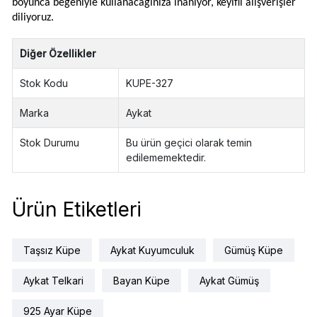
boyunca beğeniyle kullanacağınıza inanıyor, keyifli alışverişler
diliyoruz.
Diğer Özellikler
Stok Kodu
KUPE-327
Marka
Aykat
Stok Durumu
Bu ürün geçici olarak temin
edilememektedir.
Ürün Etiketleri
Taşsız Küpe
Aykat Kuyumculuk
Gümüş Küpe
Aykat Telkari
Bayan Küpe
Aykat Gümüş
925 Ayar Küpe