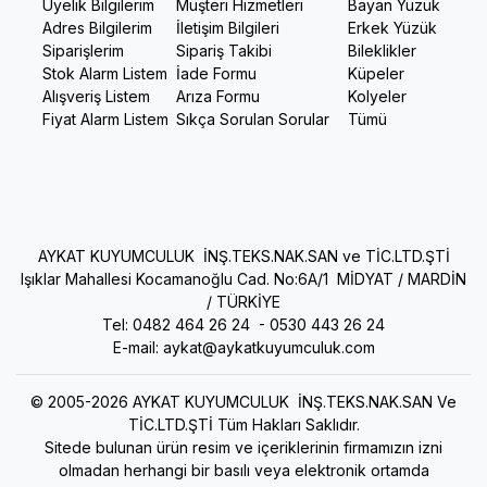
Üyelik Bilgilerim
Müşteri Hizmetleri
Bayan Yüzük
Adres Bilgilerim
İletişim Bilgileri
Erkek Yüzük
Siparişlerim
Sipariş Takibi
Bileklikler
Stok Alarm Listem
İade Formu
Küpeler
Alışveriş Listem
Arıza Formu
Kolyeler
Fiyat Alarm Listem
Sıkça Sorulan Sorular
Tümü
AYKAT KUYUMCULUK İNŞ.TEKS.NAK.SAN ve TİC.LTD.ŞTİ
Işıklar Mahallesi Kocamanoğlu Cad. No:6A/1 MİDYAT / MARDİN
/ TÜRKİYE
Tel: 0482 464 26 24 -
0530 443 26 24
E-mail:
aykat@aykatkuyumculuk.com
© 2005-2026 AYKAT KUYUMCULUK İNŞ.TEKS.NAK.SAN Ve
TİC.LTD.ŞTİ Tüm Hakları Saklıdır.
Sitede bulunan ürün resim ve içeriklerinin firmamızın izni
olmadan herhangi bir basılı veya elektronik ortamda