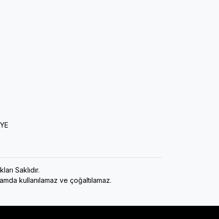
İYE
ı Saklıdır.
rtamda kullanılamaz ve çoğaltılamaz.