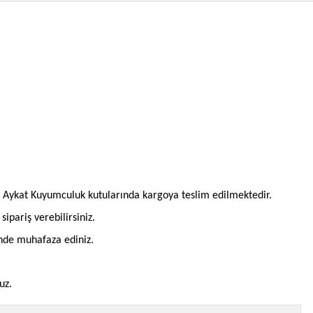
l Aykat Kuyumculuk kutularında kargoya teslim edilmektedir.
pariş verebilirsiniz.
inde muhafaza ediniz.
uz.