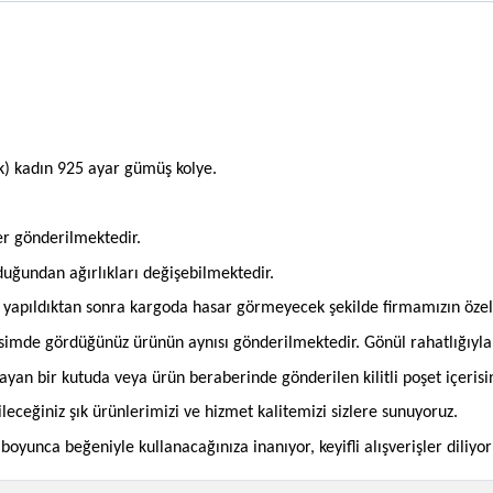
nk) kadın 925 ayar gümüş kolye.
er gönderilmektedir.
olduğundan ağırlıkları değişebilmektedir.
an yapıldıktan sonra kargoda hasar görmeyecek şekilde firmamızın öze
imde gördüğünüz ürünün aynısı gönderilmektedir. Gönül rahatlığıyla si
mayan bir kutuda veya ürün beraberinde gönderilen kilitli poşet içeris
bileceğiniz şık ürünlerimizi ve hizmet kalitemizi sizlere sunuyoruz.
oyunca beğeniyle kullanacağınıza inanıyor, keyifli alışverişler diliyor