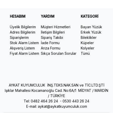
HESABIM
YARDIM
KATEGORİ
Üyelik Bilgilerim
Müşteri Hizmetleri
Bayan Yüzük
Adres Bilgilerim
İletişim Bilgileri
Erkek Yüzük
Siparişlerim
Sipariş Takibi
Bileklikler
Stok Alarm Listem
İade Formu
Küpeler
Alışveriş Listem
Arıza Formu
Kolyeler
Fiyat Alarm Listem
Sıkça Sorulan Sorular
Tümü
AYKAT KUYUMCULUK İNŞ.TEKS.NAK.SAN ve TİC.LTD.ŞTİ
Işıklar Mahallesi Kocamanoğlu Cad. No:6A/1 MİDYAT / MARDİN
/ TÜRKİYE
Tel: 0482 464 26 24 -
0530 443 26 24
E-mail:
aykat@aykatkuyumculuk.com