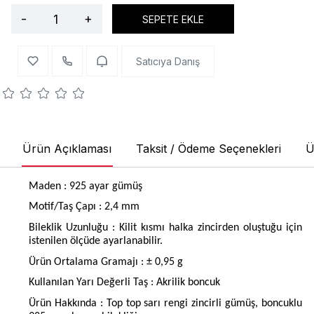
-
+
SEPETE EKLE
Satıcıya Danış
Ürün Açıklaması
Taksit / Ödeme Seçenekleri
Ü
Maden : 925 ayar gümüş
Motif/Taş Çapı : 2,4 mm
Bileklik Uzunluğu : Kilit kısmı halka zincirden oluştuğu için
istenilen ölçüde ayarlanabilir.
Ürün Ortalama Gramajı : ± 0,95 g
Kullanılan Yarı Değerli Taş : Akrilik boncuk
Ürün Hakkında :
Top top sarı rengi zincirli gümüş, boncuklu