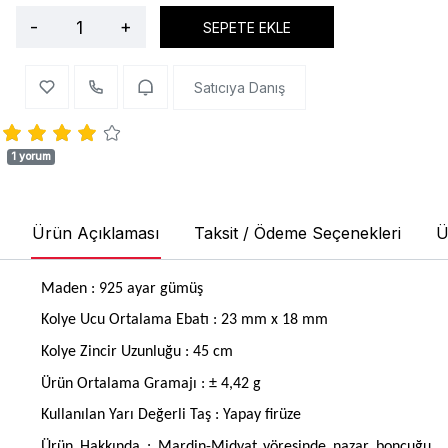
-
+
SEPETE EKLE
Satıcıya Danış
1 yorum
Ürün Açıklaması
Taksit / Ödeme Seçenekleri
Ü
Maden : 925 ayar gümüş
Kolye Ucu Ortalama Ebatı : 23 mm x 18 mm
Kolye Zincir Uzunluğu : 45 cm
Ürün Ortalama Gramajı : ± 4,42 g
Kullanılan Yarı Değerli Taş : Yapay firüze
Ürün Hakkında : Mardin-Midyat yöresinde nazar boncuğu