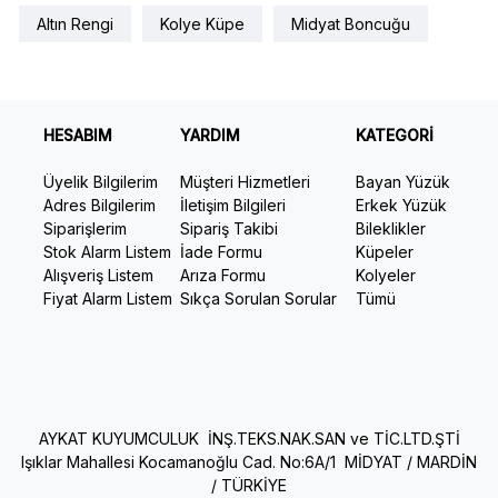
Altın Rengi
Kolye Küpe
Midyat Boncuğu
HESABIM
YARDIM
KATEGORİ
Üyelik Bilgilerim
Müşteri Hizmetleri
Bayan Yüzük
Adres Bilgilerim
İletişim Bilgileri
Erkek Yüzük
Siparişlerim
Sipariş Takibi
Bileklikler
Stok Alarm Listem
İade Formu
Küpeler
Alışveriş Listem
Arıza Formu
Kolyeler
Fiyat Alarm Listem
Sıkça Sorulan Sorular
Tümü
AYKAT KUYUMCULUK İNŞ.TEKS.NAK.SAN ve TİC.LTD.ŞTİ
Işıklar Mahallesi Kocamanoğlu Cad. No:6A/1 MİDYAT / MARDİN
/ TÜRKİYE