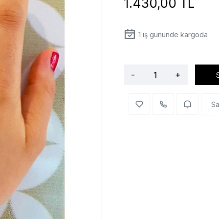
1.430,00 TL
1
iş gününde kargoda
-
+
Sa