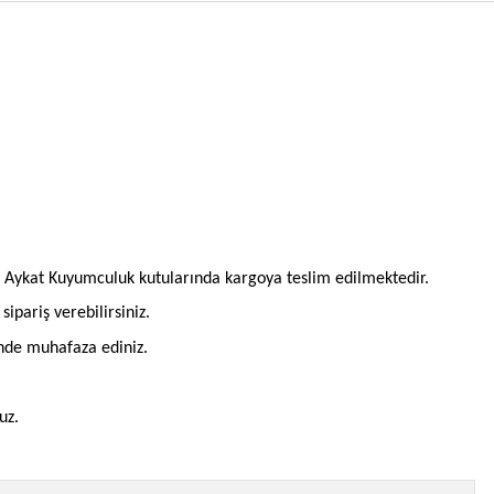
l Aykat Kuyumculuk kutularında kargoya teslim edilmektedir.
pariş verebilirsiniz.
inde muhafaza ediniz.
uz.