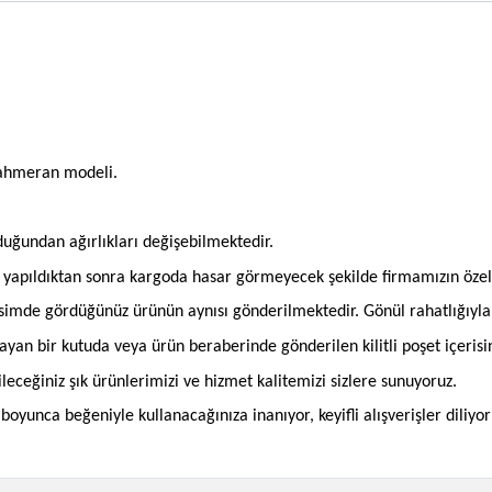
şahmeran modeli.
olduğundan ağırlıkları değişebilmektedir.
an yapıldıktan sonra kargoda hasar görmeyecek şekilde firmamızın öze
imde gördüğünüz ürünün aynısı gönderilmektedir. Gönül rahatlığıyla si
mayan bir kutuda veya ürün beraberinde gönderilen kilitli poşet içeris
bileceğiniz şık ürünlerimizi ve hizmet kalitemizi sizlere sunuyoruz.
oyunca beğeniyle kullanacağınıza inanıyor, keyifli alışverişler diliyor