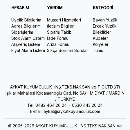
HESABIM
YARDIM
KATEGORİ
Üyelik Bilgilerim
Müşteri Hizmetleri
Bayan Yüzük
Adres Bilgilerim
İletişim Bilgileri
Erkek Yüzük
Siparişlerim
Sipariş Takibi
Bileklikler
Stok Alarm Listem
İade Formu
Küpeler
Alışveriş Listem
Arıza Formu
Kolyeler
Fiyat Alarm Listem
Sıkça Sorulan Sorular
Tümü
AYKAT KUYUMCULUK İNŞ.TEKS.NAK.SAN ve TİC.LTD.ŞTİ
Işıklar Mahallesi Kocamanoğlu Cad. No:6A/1 MİDYAT / MARDİN
/ TÜRKİYE
Tel: 0482 464 26 24 -
0530 443 26 24
E-mail:
aykat@aykatkuyumculuk.com
© 2005-2026 AYKAT KUYUMCULUK İNŞ.TEKS.NAK.SAN Ve