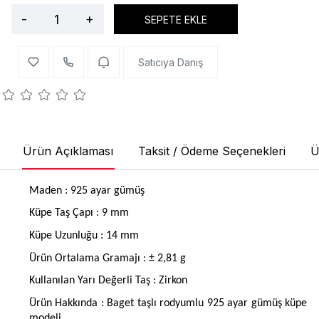
-
+
SEPETE EKLE
Satıcıya Danış
Ürün Açıklaması
Taksit / Ödeme Seçenekleri
Ü
Maden : 925 ayar gümüş
Küpe Taş Çapı : 9 mm
Küpe Uzunluğu : 14 mm
Ürün Ortalama Gramajı : ± 2,81 g
Kullanılan Yarı Değerli Taş : Zirkon
Ürün Hakkında : Baget taşlı rodyumlu 925 ayar gümüş küpe
modeli.