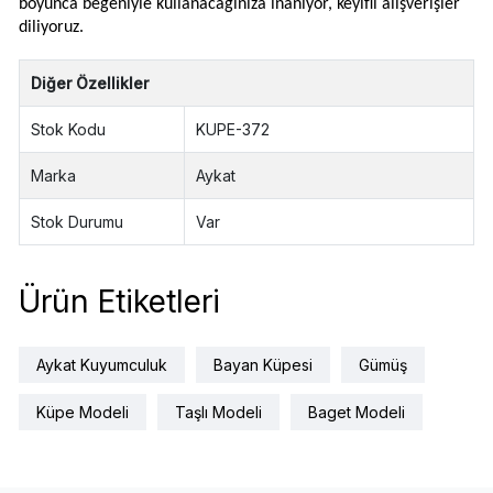
boyunca beğeniyle kullanacağınıza inanıyor, keyifli alışverişler
diliyoruz.
Diğer Özellikler
Stok Kodu
KUPE-372
Marka
Aykat
Stok Durumu
Var
Ürün Etiketleri
Aykat Kuyumculuk
Bayan Küpesi
Gümüş
Küpe Modeli
Taşlı Modeli
Baget Modeli