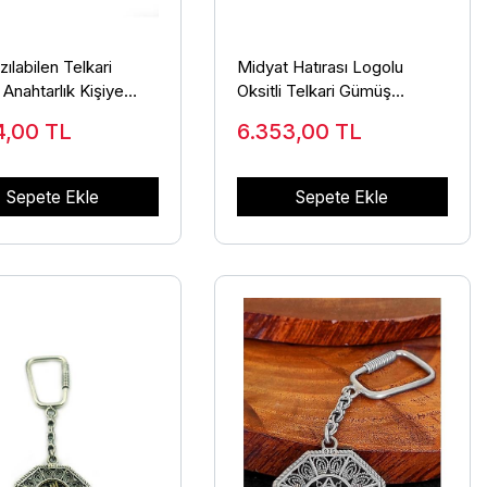
zılabilen Telkari
Midyat Hatırası Logolu
Anahtarlık Kişiye
Oksitli Telkari Gümüş
nahtarlık ANT-44
Anahtarlık ANT-46
4,00
TL
6.353,00
TL
Sepete Ekle
Sepete Ekle