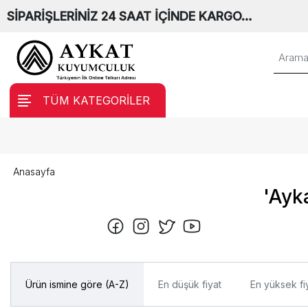
SİPARİŞLERİNİZ 24 SAAT İÇİNDE KARGO…
TÜM KATEGORİLER
Anasayfa
'Ayka
Ürün ismine göre (A-Z)
En düşük fiyat
En yüksek fi