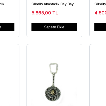
lık
Gümüş Anahtarlık Bay Bayan
Gümüş 
925 Ayar ANT-27
925 Ay
5.865,00
TL
4.50
e
Sepete Ekle