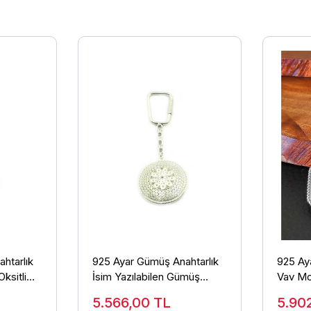
htarlık
925 Ayar Gümüş Anahtarlık
925 Ay
Oksitli
İsim Yazılabilen Gümüş
Vav Mot
Anahtarlık ANT-35
Anahta
5.566,00
TL
5.90