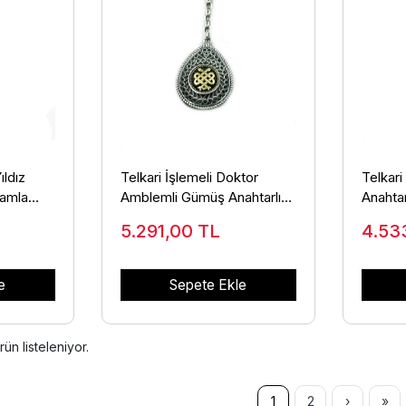
ıldız
Telkari İşlemeli Doktor
Telkari
Damla
Amblemli Gümüş Anahtarlık
Anahta
NT-37
Damla Model ANT-39
925 Ay
5.291,00
TL
4.53
e
Sepete Ekle
rün listeleniyor.
1
2
›
»