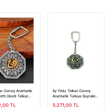
ar Gümüş Anahtarlık
Ay Yıldız Telkari Gümüş
ifli Oksitli Telkari
Anahtarlık Türkiye Bayraklı
rlık ANT-49
Anahtarlık 925 Ayar ANT-30
2,00
TL
5.271,00
TL