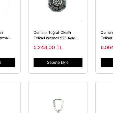
li
Osmanlı Tuğralı Oksitli
Osmanlı
armal
Telkari İşlemeli 925 Ayar
Telkari
T-41
Gümüş Anahtarlık ANT-34
Anahta
5.248,00
TL
6.06
e
Sepete Ekle