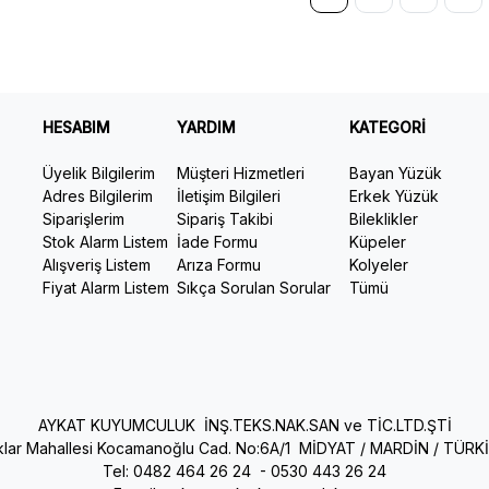
HESABIM
YARDIM
KATEGORİ
Üyelik Bilgilerim
Müşteri Hizmetleri
Bayan Yüzük
Adres Bilgilerim
İletişim Bilgileri
Erkek Yüzük
Siparişlerim
Sipariş Takibi
Bileklikler
Stok Alarm Listem
İade Formu
Küpeler
Alışveriş Listem
Arıza Formu
Kolyeler
Fiyat Alarm Listem
Sıkça Sorulan Sorular
Tümü
AYKAT KUYUMCULUK İNŞ.TEKS.NAK.SAN ve TİC.LTD.ŞTİ
ıklar Mahallesi Kocamanoğlu Cad. No:6A/1 MİDYAT / MARDİN / TÜRK
Tel: 0482 464 26 24 -
0530 443 26 24