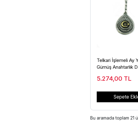
Telkari İşlemeli Ay Y
Gümüş Anahtarlık 
Model 925 Ayar A
5.274,00
TL
Sepete Ekl
Bu aramada toplam
21
ü