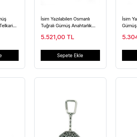
müş
İsim Yazılabilen Osmanlı
İsim Ya
Telkari
Tuğralı Gümüş Anahtarlık
Gümüş 
ANT-52
Telkari İşlemeli ANT-50
Özel A
5.521,00
TL
5.30
e
Sepete Ekle