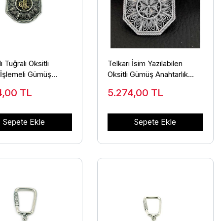
 Tuğralı Oksitli
Telkari İsim Yazılabilen
 İşlemeli Gümüş
Oksitli Gümüş Anahtarlık
rlık 925 Ayar ANT-31
Modeli 925 Ayar ANT-45
4,00
TL
5.274,00
TL
Sepete Ekle
Sepete Ekle