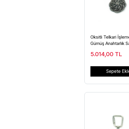
Oksitli Telkari İşleme
Gümüş Anahtarlık S
Model 925 Ayar AN
5.014,00
TL
Sepete Ekl