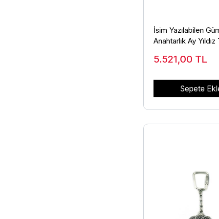
İsim Yazılabilen Gü
Anahtarlık Ay Yıldız 
İşlemeli 925 Ayar 
5.521,00
TL
Sepete Ekl