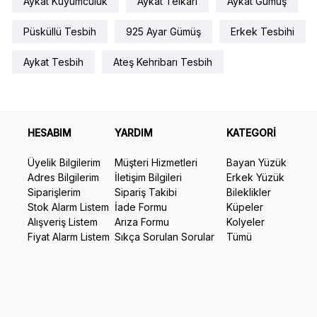
Aykat Kuyumculuk
Aykat Telkari
Aykat Gümüş
Püsküllü Tesbih
925 Ayar Gümüş
Erkek Tesbihi
Aykat Tesbih
Ateş Kehribarı Tesbih
HESABIM
YARDIM
KATEGORİ
Üyelik Bilgilerim
Müşteri Hizmetleri
Bayan Yüzük
Adres Bilgilerim
İletişim Bilgileri
Erkek Yüzük
Siparişlerim
Sipariş Takibi
Bileklikler
Stok Alarm Listem
İade Formu
Küpeler
Alışveriş Listem
Arıza Formu
Kolyeler
Fiyat Alarm Listem
Sıkça Sorulan Sorular
Tümü