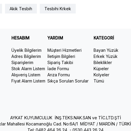
Akik Tesbih
Tesbihi Krkek
HESABIM
YARDIM
KATEGORİ
Üyelik Bilgilerim
Müşteri Hizmetleri
Bayan Yüzük
Adres Bilgilerim
İletişim Bilgileri
Erkek Yüzük
Siparişlerim
Sipariş Takibi
Bileklikler
Stok Alarm Listem
İade Formu
Küpeler
Alışveriş Listem
Arıza Formu
Kolyeler
Fiyat Alarm Listem
Sıkça Sorulan Sorular
Tümü
AYKAT KUYUMCULUK İNŞ.TEKS.NAK.SAN ve TİC.LTD.ŞTİ
ıklar Mahallesi Kocamanoğlu Cad. No:6A/1 MİDYAT / MARDİN / TÜRK
Tel: 0482 464 26 24 -
0530 443 26 24