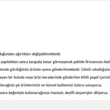
olduğundan ağırlıkları değişebilmektedir.
an yapıldıktan sonra kargoda hasar görmeyecek şekilde firmamızın öze
imde gördüğünüz ürünün aynısı gönderilmektedir. Gönül rahatlığıyla si
mayan bir kutuda veya ürün beraberinde gönderilen kilitli poşet içeris
bileceğiniz şık ürünlerimizi ve hizmet kalitemizi sizlere sunuyoruz.
ca beğeniyle kullanacağınıza inanıyor, keyifli alışverişler diliyoruz.