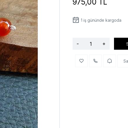
975,00 TL
1
iş gününde kargoda
-
+
Sa