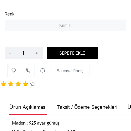
Renk
Kırmızı
-
+
SEPETE EKLE
Satıcıya Danış
Ürün Açıklaması
Taksit / Ödeme Seçenekleri
Ü
Maden : 925 ayar gümüş