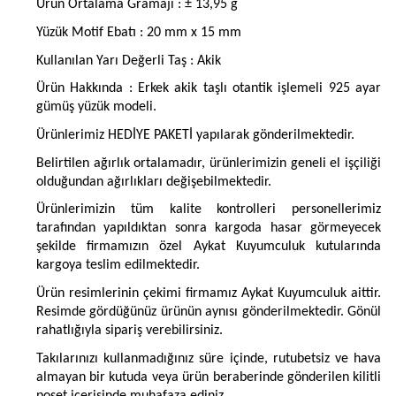
Ürün Ortalama Gramajı : ± 13,95 g
Yüzük Motif Ebatı : 20 mm x 15 mm
Kullanılan Yarı Değerli Taş : Akik
Ürün Hakkında : Erkek akik taşlı otantik işlemeli 925 ayar
gümüş yüzük modeli.
Ürünlerimiz HEDİYE PAKETİ yapılarak gönderilmektedir.
Belirtilen ağırlık ortalamadır, ürünlerimizin geneli el işçiliği
olduğundan ağırlıkları değişebilmektedir.
Ürünlerimizin tüm kalite kontrolleri personellerimiz
tarafından yapıldıktan sonra kargoda hasar görmeyecek
şekilde firmamızın özel Aykat Kuyumculuk kutularında
kargoya teslim edilmektedir.
Ürün resimlerinin çekimi firmamız Aykat Kuyumculuk aittir.
Resimde gördüğünüz ürünün aynısı gönderilmektedir. Gönül
rahatlığıyla sipariş verebilirsiniz.
Takılarınızı kullanmadığınız süre içinde, rutubetsiz ve hava
almayan bir kutuda veya ürün beraberinde gönderilen kilitli
poşet içerisinde muhafaza ediniz.