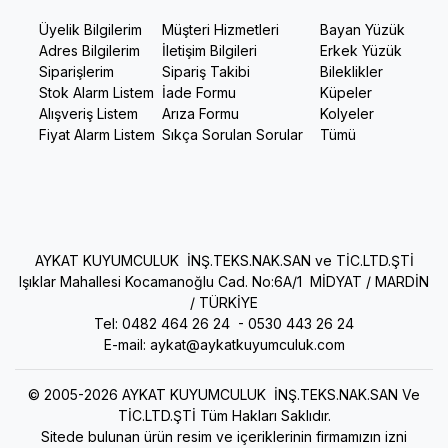
Üyelik Bilgilerim
Müşteri Hizmetleri
Bayan Yüzük
Adres Bilgilerim
İletişim Bilgileri
Erkek Yüzük
Siparişlerim
Sipariş Takibi
Bileklikler
Stok Alarm Listem
İade Formu
Küpeler
Alışveriş Listem
Arıza Formu
Kolyeler
Fiyat Alarm Listem
Sıkça Sorulan Sorular
Tümü
AYKAT KUYUMCULUK İNŞ.TEKS.NAK.SAN ve TİC.LTD.ŞTİ
Işıklar Mahallesi Kocamanoğlu Cad. No:6A/1 MİDYAT / MARDİN
/ TÜRKİYE
Tel: 0482 464 26 24 -
0530 443 26 24
E-mail:
aykat@aykatkuyumculuk.com
© 2005-2026 AYKAT KUYUMCULUK İNŞ.TEKS.NAK.SAN Ve
TİC.LTD.ŞTİ Tüm Hakları Saklıdır.
Sitede bulunan ürün resim ve içeriklerinin firmamızın izni