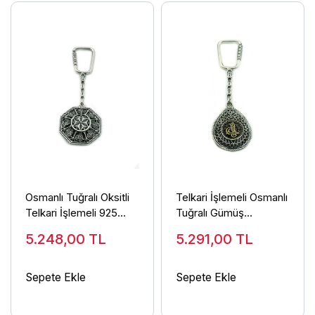
Osmanlı Tuğralı Oksitli
Telkari İşlemeli Osmanlı
Telkari İşlemeli 925
Tuğralı Gümüş
Ayar Gümüş Anahtarlık
Anahtarlık Damla Model
5.248,00
TL
5.291,00
TL
ANT-34
ANT-40
Sepete Ekle
Sepete Ekle