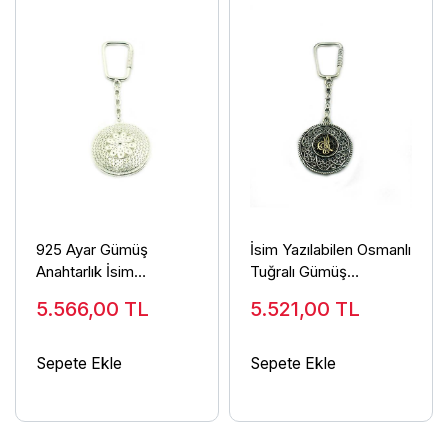
925 Ayar Gümüş
İsim Yazılabilen Osmanlı
Anahtarlık İsim
Tuğralı Gümüş
Yazılabilen Gümüş
Anahtarlık Telkari
5.566,00
TL
5.521,00
TL
Anahtarlık ANT-35
İşlemeli ANT-50
Sepete Ekle
Sepete Ekle