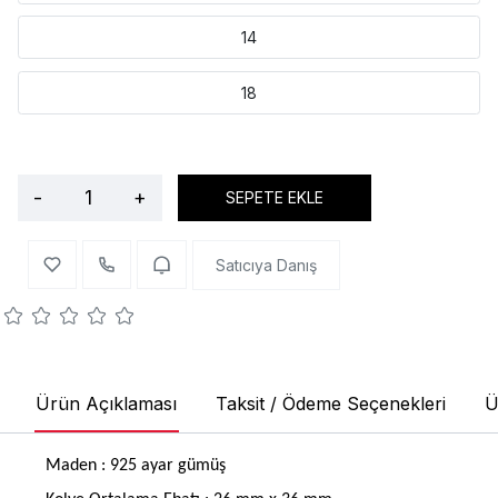
14
18
-
+
SEPETE EKLE
Satıcıya Danış
Ürün Açıklaması
Taksit / Ödeme Seçenekleri
Ü
Maden : 925 ayar gümüş