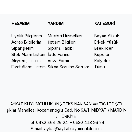
HESABIM
YARDIM
KATEGORİ
Üyelik Bilgilerim
Müşteri Hizmetleri
Bayan Yüzük
Adres Bilgilerim
İletişim Bilgileri
Erkek Yüzük
Siparişlerim
Sipariş Takibi
Bileklikler
Stok Alarm Listem
İade Formu
Küpeler
Alışveriş Listem
Arıza Formu
Kolyeler
Fiyat Alarm Listem
Sıkça Sorulan Sorular
Tümü
AYKAT KUYUMCULUK İNŞ.TEKS.NAK.SAN ve TİC.LTD.ŞTİ
Işıklar Mahallesi Kocamanoğlu Cad. No:6A/1 MİDYAT / MARDİN
/ TÜRKİYE
Tel: 0482 464 26 24 -
0530 443 26 24
E-mail:
aykat@aykatkuyumculuk.com